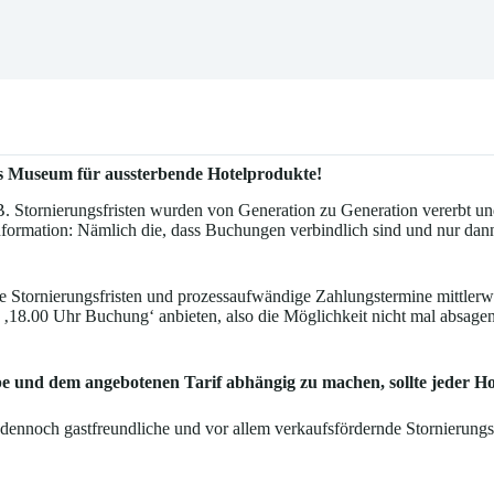
ins Museum für aussterbende Hotelprodukte!
B. Stornierungsfristen wurden von Generation zu Generation vererbt und 
Information: Nämlich die, dass Buchungen verbindlich sind und nur da
rre Stornierungsfristen und prozessaufwändige Zahlungstermine mittlerw
die ‚18.00 Uhr Buchung‘ anbieten, also die Möglichkeit nicht mal absag
e und dem angebotenen Tarif abhängig zu machen, sollte jeder Hote
 dennoch gastfreundliche und vor allem verkaufsfördernde Stornierungs