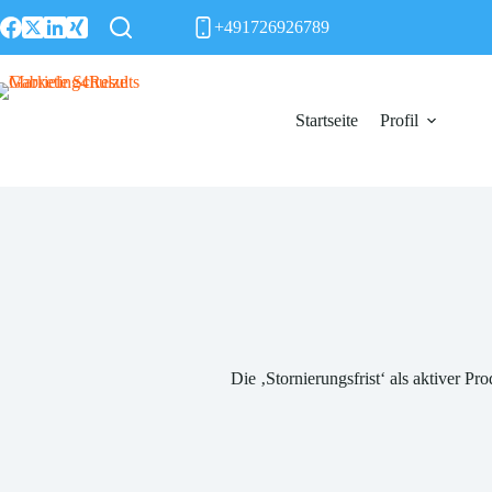
Zum
+491726926789
Inhalt
springen
Startseite
Profil
Die ‚Stornierungsfrist‘ als aktiver Pr