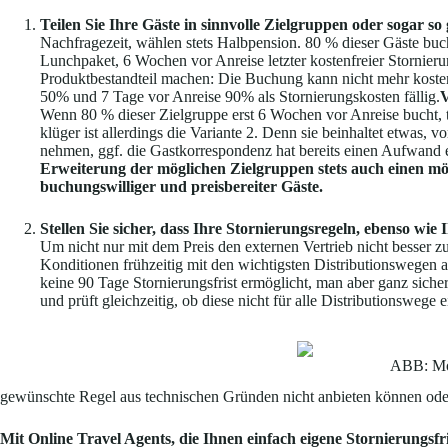
Teilen Sie Ihre Gäste in sinnvolle Zielgruppen oder sogar s
Nachfragezeit, wählen stets Halbpension. 80 % dieser Gäste buc
Lunchpaket, 6 Wochen vor Anreise letzter kostenfreier Stornier
Produktbestandteil machen: Die Buchung kann nicht mehr kosten
50% und 7 Tage vor Anreise 90% als Stornierungskosten fällig.
V
Wenn 80 % dieser Zielgruppe erst 6 Wochen vor Anreise bucht, t
klüger ist allerdings die Variante 2. Denn sie beinhaltet etwas
nehmen, ggf. die Gastkorrespondenz hat bereits einen Aufwand er
Erweiterung der möglichen Zielgruppen stets auch einen mög
buchungswilliger und preisbereiter Gäste.
Stellen Sie sicher, dass Ihre Stornierungsregeln, ebenso wie 
Um nicht nur mit dem Preis den externen Vertrieb nicht besser zu
Konditionen frühzeitig mit den wichtigsten Distributionswege
keine 90 Tage Stornierungsfrist ermöglicht, man aber ganz siche
und prüft gleichzeitig, ob diese nicht für alle Distributionswege 
ABB: Mög
gewünschte Regel aus technischen Gründen nicht anbieten können ode
Mit Online Travel Agents, die Ihnen einfach eigene Stornierungsfr