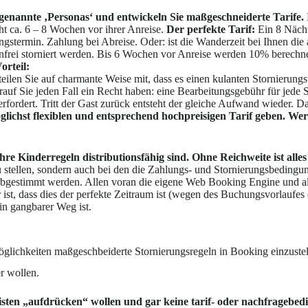
o genannte ‚Personas‘ und entwickeln Sie maßgeschneiderte Tarife.
ht ca. 6 – 8 Wochen vor ihrer Anreise.
Der perfekte Tarif:
Ein 8 Nächt
ungstermin. Zahlung bei Abreise. Oder: ist die Wanderzeit bei Ihnen d
frei storniert werden. Bis 6 Wochen vor Anreise werden 10% berechne
orteil:
eilen Sie auf charmante Weise mit, dass es einen kulanten Stornierungs
, vorauf Sie jeden Fall ein Recht haben: eine Bearbeitungsgebühr für je
fordert. Tritt der Gast zurück entsteht der gleiche Aufwand wieder. Da
lichst flexiblen und entsprechend hochpreisigen Tarif geben. Wer 
Ihre Kinderregeln distributionsfähig sind. Ohne Reichweite ist alles
 stellen, sondern auch bei den die Zahlungs- und Stornierungsbedingung
n abgestimmt werden. Allen voran die eigene Web Booking Engine und
r ist, dass dies der perfekte Zeitraum ist (wegen des Buchungsvorlauf
ein gangbarer Weg ist.
lichkeiten maßgeschbeiderte Stornierungsregeln in Booking einzustel
r wollen.
isten „aufdrücken“ wollen und gar keine tarif- oder nachfragebedi