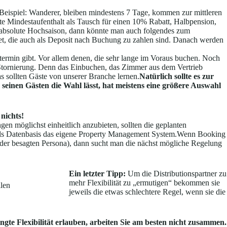
Beispiel: Wanderer, bleiben mindestens 7 Tage, kommen zur mittleren
e Mindestaufenthalt als Tausch für einen 10% Rabatt, Halbpension,
ie absolute Hochsaison, dann könnte man auch folgendes zum
t, die auch als Deposit nach Buchung zu zahlen sind. Danach werden
termin gibt. Vor allem denen, die sehr lange im Voraus buchen. Noch
de Stornierung. Denn das Einbuchen, das Zimmer aus dem Vertrieb
s sollten Gäste von unserer Branche lernen.
Natürlich sollte es zur
seinen Gästen die Wahl lässt, hat meistens eine größere Auswahl
 nichts!
en möglichst einheitlich anzubieten, sollten die geplanten
 als Datenbasis das eigene Property Management System.Wenn Booking
es der besagten Persona), dann sucht man die nächst mögliche Regelung
Ein letzter Tipp:
Um die Distributionspartner zu
mehr Flexibilität zu „ermutigen“ bekommen sie
len
jeweils die etwas schlechtere Regel, wenn sie die
ngte Flexibilität erlauben, arbeiten Sie am besten nicht zusammen.