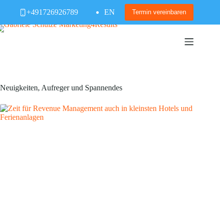
Zum
+491726926789
EN
Inhalt
Termin vereinbaren
springen
Neuigkeiten, Aufreger und Spannendes