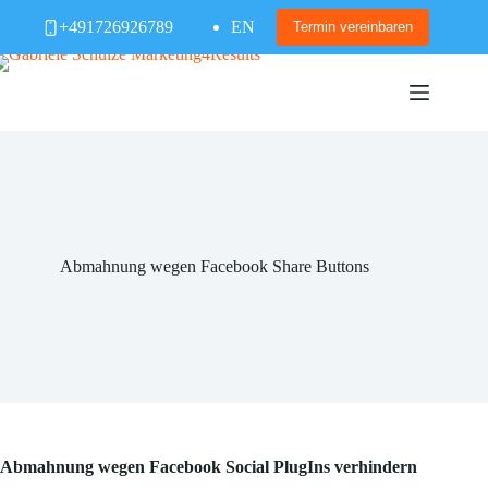
Zum
+491726926789
EN
Inhalt
Termin vereinbaren
springen
Abmahnung wegen Facebook Share Buttons
Abmahnung wegen Facebook Social PlugIns verhindern