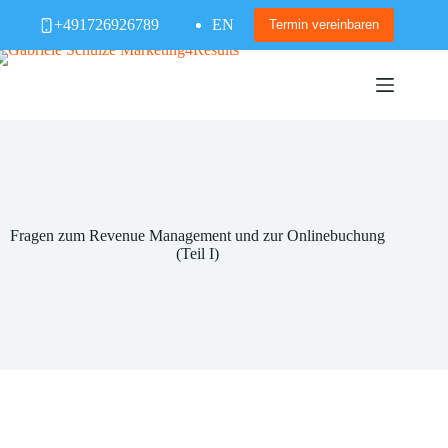
Zum
+491726926789
EN
Inhalt
Termin vereinbaren
springen
Fragen zum Revenue Management und zur Onlinebuchung
(Teil I)