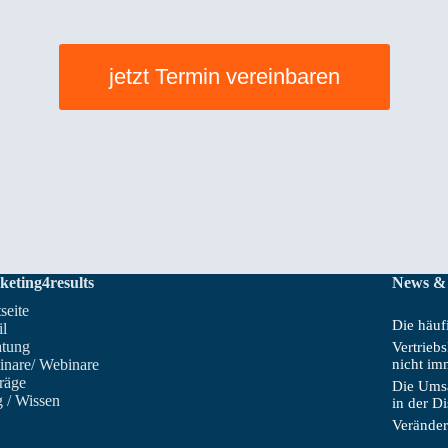
jetzt Termin vereinbaren
keting4results
News &
tseite
Die häufi
il
atung
Vertrieb
inare/ Webinare
nicht im
räge
Die Umsa
 / Wissen
in der D
Veränder