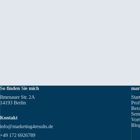
So finden Sie mich
mar
Ilmenauer Str. 2A
Star
14193 Berlin
Prof
Ber
Sem
Kontakt
Vort
Blog
info@marketing4results.de
+49 172 6926789