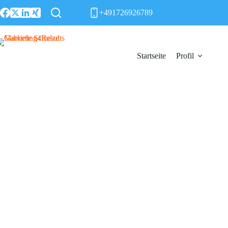
Zum
+491726926789
Inhalt
springen
Startseite
Profil