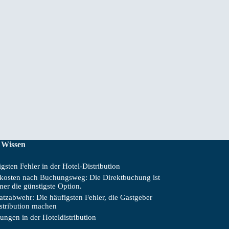
 Wissen
gsten Fehler in der Hotel-Distribution
skosten nach Buchungsweg: Die Direktbuchung ist
mer die günstigste Option.
tzabwehr: Die häufigsten Fehler, die Gastgeber
istribution machen
ungen in der Hoteldistribution