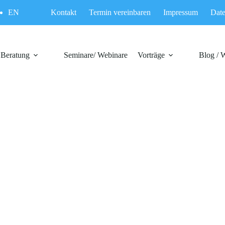
EN
Kontakt
Termin vereinbaren
Impressum
Date
Beratung
Seminare/ Webinare
Vorträge
Blog / 