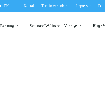
EN
Kontakt
Termin vereinbaren
Impressum
Date
Beratung
Seminare/ Webinare
Vorträge
Blog / 