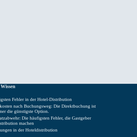
 Wissen
gsten Fehler in der Hotel-Distribution
skosten nach Buchungsweg: Die Direktbuchung ist
mer die günstigste Option.
tzabwehr: Die häufigsten Fehler, die Gastgeber
istribution machen
ungen in der Hoteldistribution