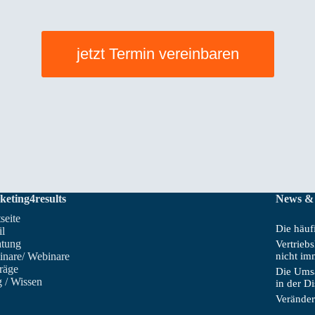
jetzt Termin vereinbaren
keting4results
News &
tseite
Die häufi
il
atung
Vertrieb
inare/ Webinare
nicht im
räge
Die Umsa
 / Wissen
in der D
Veränder