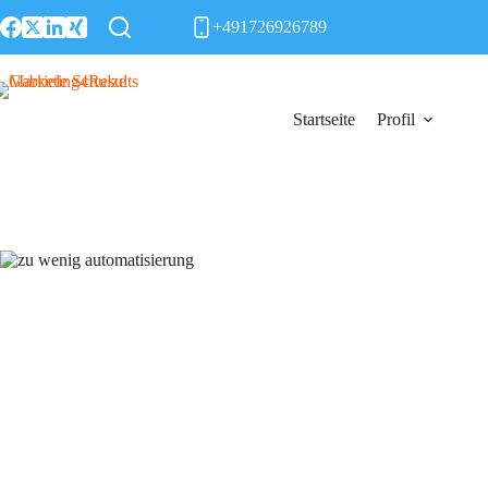
Zum
+491726926789
Inhalt
springen
Startseite
Profil