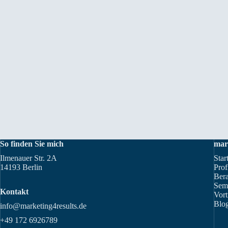
So finden Sie mich
mar
Ilmenauer Str. 2A
Star
14193 Berlin
Prof
Ber
Sem
Kontakt
Vort
Blog
info@marketing4results.de
+49 172 6926789