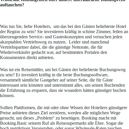
auftauchen?
Was tun Sie, liebe Hoteliers, um das bei den Gästen beliebteste Hotel
der Region zu sein? Sie investieren kräftig in schöne Zimmer, feilen an
überzeugenden Service- und Gastrokonzepten und versuchen jeden
akzeptablen Vertriebsweg zu nutzen. Leider sind manchmal
Vertriebspartner dabei, die die günstige Nettorate, die für
Wiederverkäufer gedacht war, auf bestimmten Portalen den
Konsumenten direkt anbieten.
Was tut ein Reisemittler, um bei Gästen der beliebteste Buchungsweg
zu sein? Er investiert kräftig in die beste Buchungssoftware,
versammelt sämtliche Gastgeber auf seiner Seite, die für Gäste
interessant sein könnten und unternimmt alles, um seinen Buchenden
die Erfahrung zu ersparen, dass sie woanders hätten günstiger buchen
können.
Sollten Plattformen, die mit oder ohne Wissen der Hoteliers günstigere
Preise anbieten dieses Ziel zerstören, werden alle möglichen Wege
gesucht, um dieses „Problem“ zu beseitigen. Booking macht mit
Booking.Basic seinem Ruf als Reisesupermarkt alle Ehre. Sogar die
hoch restriktiven Veranstalter- oder sogar Wholesale-Raten tauchen