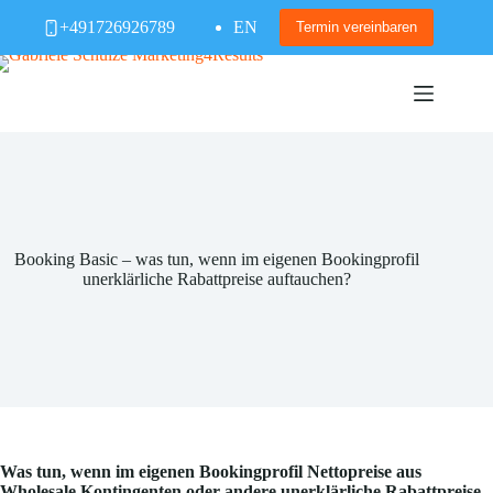
Zum
+491726926789
EN
Inhalt
Termin vereinbaren
springen
Booking Basic – was tun, wenn im eigenen Bookingprofil
unerklärliche Rabattpreise auftauchen?
Was tun, wenn im eigenen Bookingprofil Nettopreise aus
Wholesale Kontingenten oder andere unerklärliche Rabattpreise