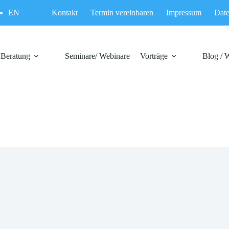
EN
Kontakt
Termin vereinbaren
Impressum
Date
Beratung
Seminare/ Webinare
Vorträge
Blog / 