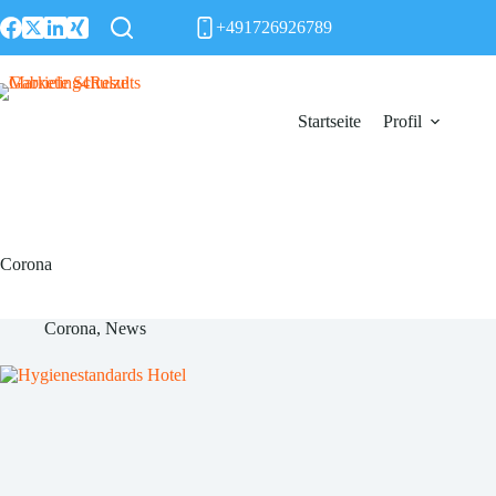
Zum
+491726926789
Inhalt
springen
Startseite
Profil
Corona
Corona
,
News