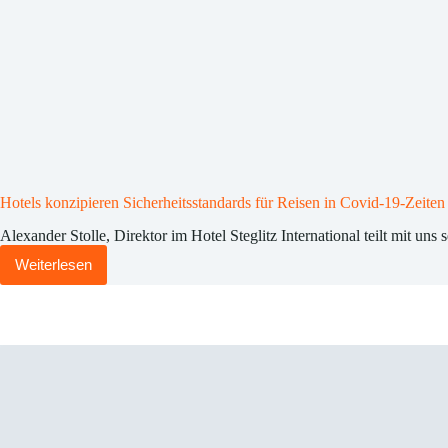
Hotels konzipieren Sicherheitsstandards für Reisen in Covid-19-Zeiten
Alexander Stolle, Direktor im Hotel Steglitz International teilt mit 
Weiterlesen
Hotels
konzipieren
Sicherheitsstandards
für
Reisen
in
Covid-
19-
Zeiten