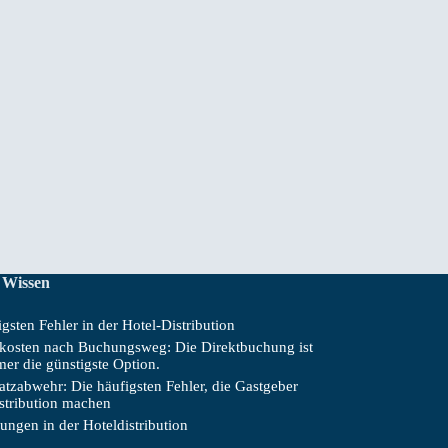
 Wissen
gsten Fehler in der Hotel-Distribution
skosten nach Buchungsweg: Die Direktbuchung ist
mer die günstigste Option.
tzabwehr: Die häufigsten Fehler, die Gastgeber
istribution machen
ungen in der Hoteldistribution