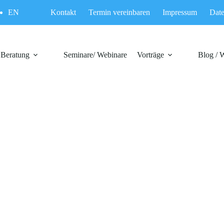
EN
Kontakt
Termin vereinbaren
Impressum
Date
Beratung
Seminare/ Webinare
Vorträge
Blog / 