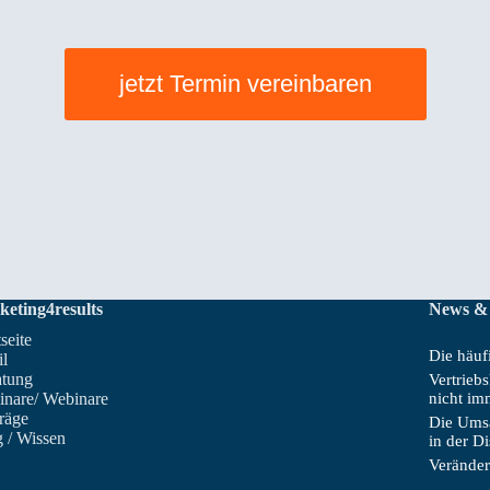
jetzt Termin vereinbaren
keting4results
News &
tseite
Die häufi
il
atung
Vertrieb
inare/ Webinare
nicht im
räge
Die Umsa
 / Wissen
in der D
Veränder