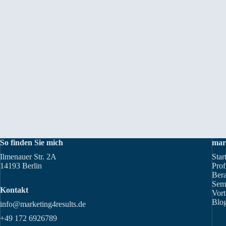
So finden Sie mich
mar
Ilmenauer Str. 2A
Star
14193 Berlin
Prof
Ber
Sem
Kontakt
Vort
Blog
info@marketing4results.de
+49 172 6926789