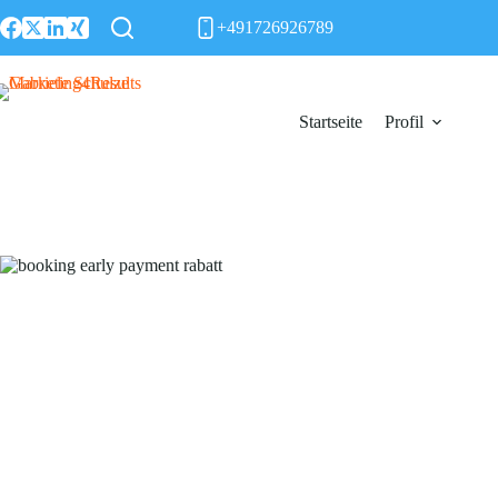
Zum
+491726926789
Inhalt
springen
Startseite
Profil