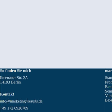
So finden Sie mich
mar
Ilmenauer Str. 2A
Star
14193 Berlin
Prof
Ber
Sem
Kontakt
Vort
Blog
info@marketing4results.de
+49 172 6926789