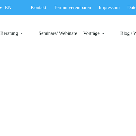
EN
Kontakt
Termin vereinbaren
Impressum
Date
Beratung
Seminare/ Webinare
Vorträge
Blog / 