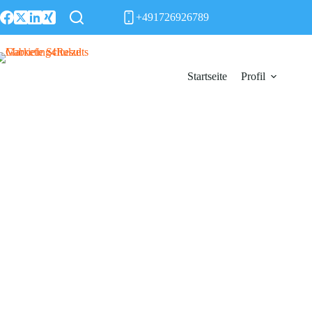
Zum
+491726926789
Inhalt
springen
Startseite
Profil