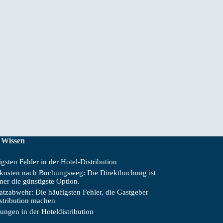
 Wissen
gsten Fehler in der Hotel-Distribution
skosten nach Buchungsweg: Die Direktbuchung ist
mer die günstigste Option.
tzabwehr: Die häufigsten Fehler, die Gastgeber
istribution machen
ungen in der Hoteldistribution