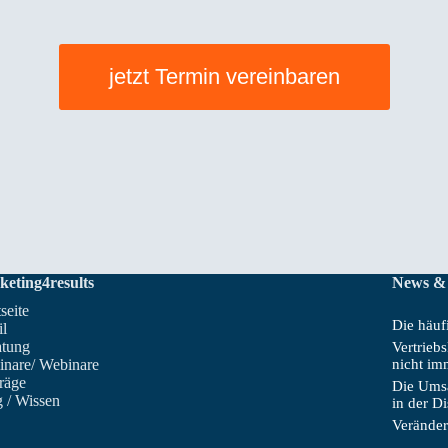
jetzt Termin vereinbaren
keting4results
News &
tseite
Die häufi
il
atung
Vertrieb
inare/ Webinare
nicht im
räge
Die Umsa
 / Wissen
in der D
Veränder