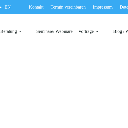
EN
Kontakt
Termin vereinbaren
Impressum
Date
Beratung
Seminare/ Webinare
Vorträge
Blog / 