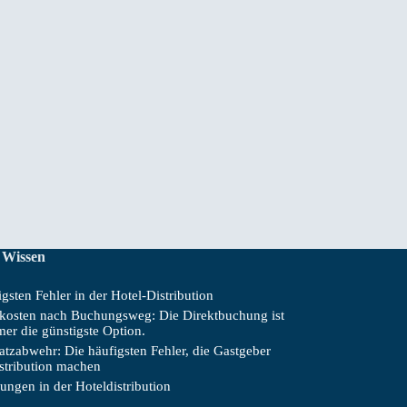
 Wissen
gsten Fehler in der Hotel-Distribution
skosten nach Buchungsweg: Die Direktbuchung ist
mer die günstigste Option.
tzabwehr: Die häufigsten Fehler, die Gastgeber
istribution machen
ungen in der Hoteldistribution