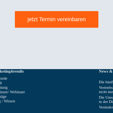
jetzt Termin vereinbaren
keting4results
News &
tseite
Die häufi
il
atung
Vertrieb
inare/ Webinare
nicht im
räge
Die Umsa
 / Wissen
in der D
Veränder