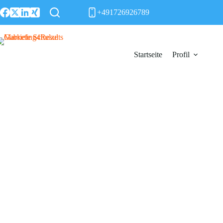
Zum
+491726926789
Inhalt
springen
Startseite
Profil