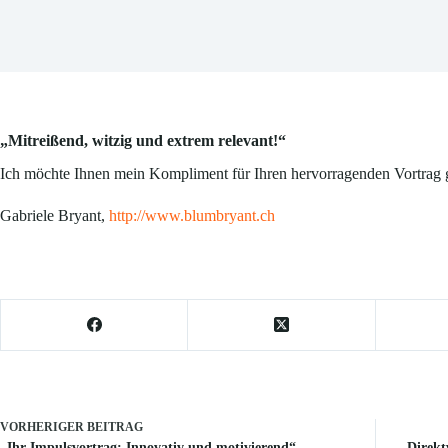
„Mitreißend, witzig und extrem relevant!
“
Ich möchte Ihnen mein Kompliment für Ihren hervorragenden Vortrag ge
Gabriele Bryant,
http://www.blumbryant.ch
VORHERIGER
BEITRAG
„Ihr Impulsvortrag: Innovativ und motivierend“
Direkt