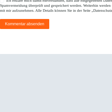
Ich erkläre mich damit einverstanden, dass alle eingegebenen Da
Spamvermeidung überprüft und gespeichert werden. Weiterhin werden 
mit mir aufzunehmen. Alle Details können Sie in der Seite „
Datenschut
Kommentar absenden