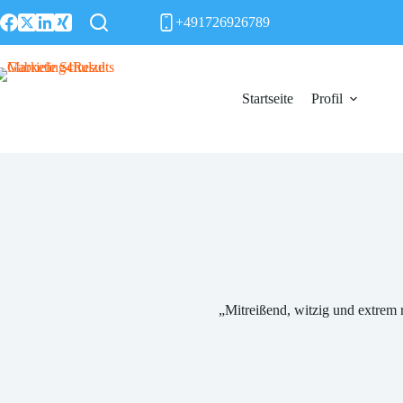
Zum
+491726926789
Inhalt
springen
Startseite
Profil
„Mitreißend, witzig und extrem 