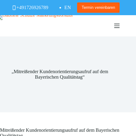
Zum
+491726926789
EN
Inhalt
Termin vereinbaren
springen
„Mitreißender Kundenorientierungsaufruf auf dem
Bayerischen Qualitätstag“
Mitreißender Kundenorientierungsaufruf auf dem Bayerischen
Qualitätstag