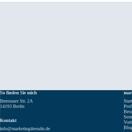
So finden Sie mich
mar
Ilmenauer Str. 2A
Star
14193 Berlin
Prof
Ber
Sem
Kontakt
Vort
Blog
info@marketing4results.de