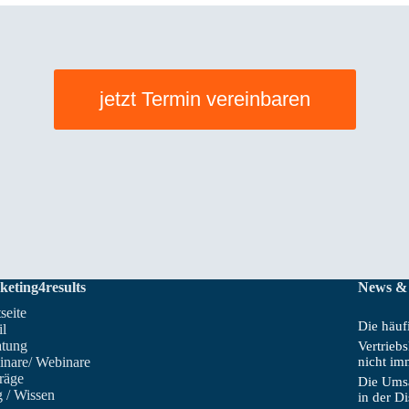
jetzt Termin vereinbaren
keting4results
News &
tseite
Die häufi
il
atung
Vertrieb
inare/ Webinare
nicht im
räge
Die Umsa
 / Wissen
in der D