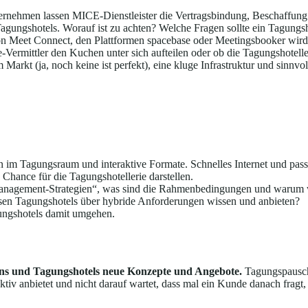
rnehmen lassen MICE-Dienstleister die Vertragsbindung, Beschaffung
agungshotels. Worauf ist zu achten? Welche Fragen sollte ein Tagungshot
n Meet Connect, den Plattformen spacebase oder Meetingsbooker wird 
ne-Vermittler den Kuchen unter sich aufteilen oder ob die Tagungshotel
 Markt (ja, noch keine ist perfekt), eine kluge Infrastruktur und sin
 im Tagungsraum und interaktive Formate. Schnelles Internet und pass
 Chance für die Tagungshotellerie darstellen.
management-Strategien“, was sind die Rahmenbedingungen und warum 
sen Tagungshotels über hybride Anforderungen wissen und anbieten?
ungshotels damit umgehen.
ons und Tagungshotels neue Konzepte und Angebote.
Tagungspausch
tiv anbietet und nicht darauf wartet, dass mal ein Kunde danach fragt