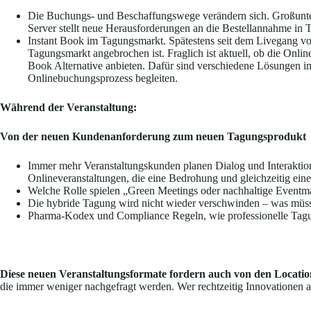
Die Buchungs- und Beschaffungswege verändern sich. Großunte
Server stellt neue Herausforderungen an die Bestellannahme in T
Instant Book im Tagungsmarkt. Spätestens seit dem Livegang vo
Tagungsmarkt angebrochen ist. Fraglich ist aktuell, ob die Onli
Book Alternative anbieten. Dafür sind verschiedene Lösungen im
Onlinebuchungsprozess begleiten.
Während der Veranstaltung:
Von der neuen Kundenanforderung zum neuen Tagungsprodukt
Immer mehr Veranstaltungskunden planen Dialog und Interaktion
Onlineveranstaltungen, die eine Bedrohung und gleichzeitig eine
Welche Rolle spielen „Green Meetings oder nachhaltige Event
Die hybride Tagung wird nicht wieder verschwinden – was müs
Pharma-Kodex und Compliance Regeln, wie professionelle Tag
Diese neuen Veranstaltungsformate fordern auch von den Locati
die immer weniger nachgefragt werden. Wer rechtzeitig Innovationen ak