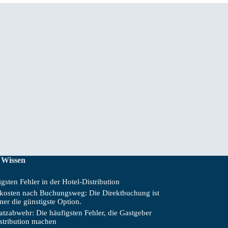
 Wissen
gsten Fehler in der Hotel-Distribution
skosten nach Buchungsweg: Die Direktbuchung ist
mer die günstigste Option.
tzabwehr: Die häufigsten Fehler, die Gastgeber
istribution machen