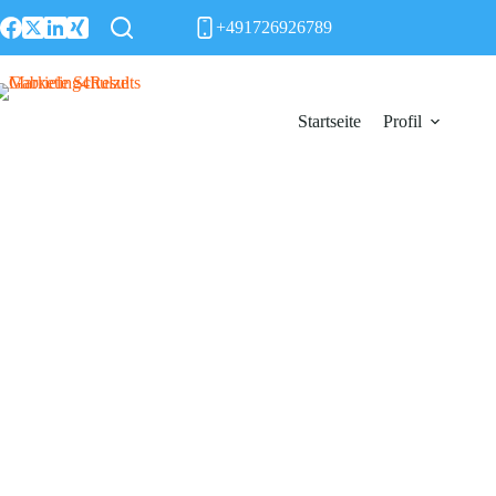
Zum
+491726926789
Inhalt
springen
Startseite
Profil