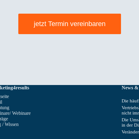
jetzt Termin vereinbaren
keting4results
News &
tseite
Die häufi
il
atung
Vertrieb
inare/ Webinare
nicht im
räge
Die Umsa
 / Wissen
in der D
Veränder