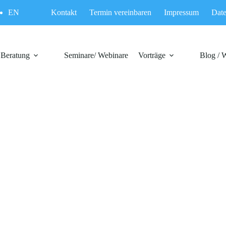
EN
Kontakt
Termin vereinbaren
Impressum
Date
Beratung
Seminare/ Webinare
Vorträge
Blog / 