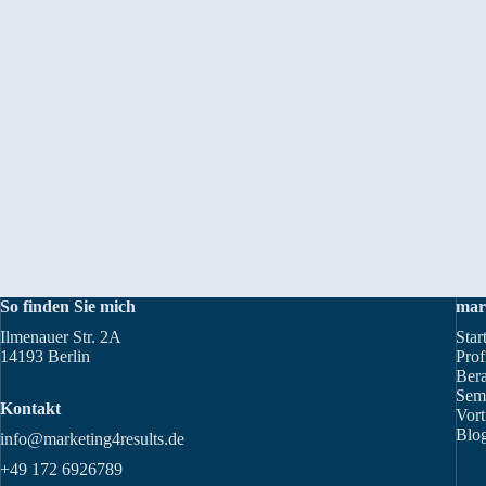
So finden Sie mich
mar
Ilmenauer Str. 2A
Star
14193 Berlin
Prof
Ber
Sem
Kontakt
Vort
Blog
info@marketing4results.de
+49 172 6926789