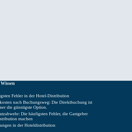
 Wissen
gsten Fehler in der Hotel-Distribution
skosten nach Buchungsweg: Die Direktbuchung ist
mer die günstigste Option.
tzabwehr: Die häufigsten Fehler, die Gastgeber
istribution machen
ungen in der Hoteldistribution