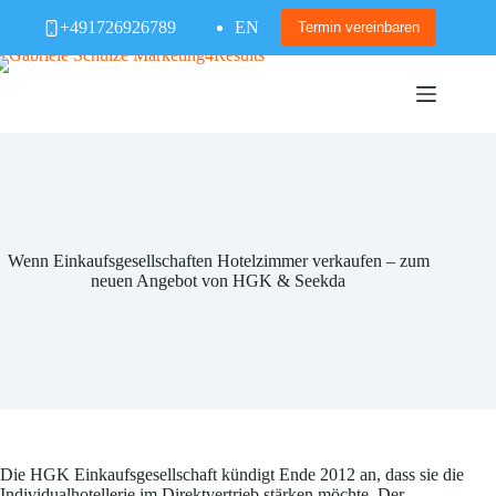
Zum
+491726926789
EN
Inhalt
Termin vereinbaren
springen
Wenn Einkaufsgesellschaften Hotelzimmer verkaufen – zum
neuen Angebot von HGK & Seekda
Die HGK Einkaufsgesellschaft kündigt Ende 2012 an, dass sie die
Individualhotellerie im Direktvertrieb stärken möchte. Der