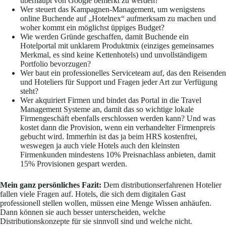
überhaupt von Google bemerkt zu werden?
Wer steuert das Kampagnen-Management, um wenigstens
online Buchende auf „Hotelnex“ aufmerksam zu machen und
woher kommt ein möglichst üppiges Budget?
Wie werden Gründe geschaffen, damit Buchende ein
Hotelportal mit unklarem Produktmix (einziges gemeinsames
Merkmal, es sind keine Kettenhotels) und unvollständigem
Portfolio bevorzugen?
Wer baut ein professionelles Serviceteam auf, das den Reisenden
und Hoteliers für Support und Fragen jeder Art zur Verfügung
steht?
Wer akquiriert Firmen und bindet das Portal in die Travel
Management Systeme an, damit das so wichtige lokale
Firmengeschäft ebenfalls erschlossen werden kann? Und was
kostet dann die Provision, wenn ein verhandelter Firmenpreis
gebucht wird. Immerhin ist das ja beim HRS kostenfrei,
weswegen ja auch viele Hotels auch den kleinsten
Firmenkunden mindestens 10% Preisnachlass anbieten, damit
15% Provisionen gespart werden.
Mein ganz persönliches Fazit:
Dem distributionserfahrenen Hotelier
fallen viele Fragen auf. Hotels, die sich dem digitalen Gast
professionell stellen wollen, müssen eine Menge Wissen anhäufen.
Dann können sie auch besser unterscheiden, welche
Distributionskonzepte für sie sinnvoll sind und welche nicht.