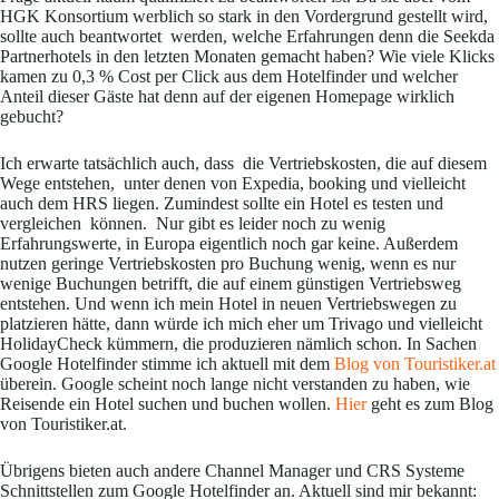
HGK Konsortium werblich so stark in den Vordergrund gestellt wird,
sollte auch beantwortet werden, welche Erfahrungen denn die Seekda
Partnerhotels in den letzten Monaten gemacht haben? Wie viele Klicks
kamen zu 0,3 % Cost per Click aus dem Hotelfinder und welcher
Anteil dieser Gäste hat denn auf der eigenen Homepage wirklich
gebucht?
Ich erwarte tatsächlich auch, dass die Vertriebskosten, die auf diesem
Wege entstehen, unter denen von Expedia, booking und vielleicht
auch dem HRS liegen. Zumindest sollte ein Hotel es testen und
vergleichen können. Nur gibt es leider noch zu wenig
Erfahrungswerte, in Europa eigentlich noch gar keine. Außerdem
nutzen geringe Vertriebskosten pro Buchung wenig, wenn es nur
wenige Buchungen betrifft, die auf einem günstigen Vertriebsweg
entstehen. Und wenn ich mein Hotel in neuen Vertriebswegen zu
platzieren hätte, dann würde ich mich eher um Trivago und vielleicht
HolidayCheck kümmern, die produzieren nämlich schon. In Sachen
Google Hotelfinder stimme ich aktuell mit dem
Blog von Touristiker.at
überein. Google scheint noch lange nicht verstanden zu haben, wie
Reisende ein Hotel suchen und buchen wollen.
Hier
geht es zum Blog
von Touristiker.at.
Übrigens bieten auch andere Channel Manager und CRS Systeme
Schnittstellen zum Google Hotelfinder an. Aktuell sind mir bekannt: