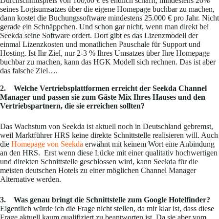
Durchschnittspreis von 100,00 € es endlich schafft, mindestens 20%
seines Logisumsatzes über die eigene Homepage buchbar zu machen,
dann kostet die Buchungssoftware mindestens 25.000 € pro Jahr. Nicht
gerade ein Schnäppchen. Und schon gar nicht, wenn man direkt bei
Seekda seine Software ordert. Dort gibt es das Lizenzmodell der
einmal Lizenzkosten und monatlichen Pauschale für Support und
Hosting. Ist Ihr Ziel, nur 2-3 % Ihres Umsatzes über Ihre Homepage
buchbar zu machen, kann das HGK Modell sich rechnen. Das ist aber
das falsche Ziel….
2. Welche Vertriebsplattformen erreicht der Seekda Channel
Manager und passen sie zum Gäste Mix Ihres Hauses und den
Vertriebspartnern, die sie erreichen sollten?
Das Wachstum von Seekda ist aktuell noch in Deutschland gebremst,
weil Marktführer HRS keine direkte Schnittstelle realisieren will. Auch
die
Homepage von Seekda
erwähnt mit keinem Wort eine Anbindung
an den HRS. Erst wenn diese Lücke mit einer qualitativ hochwertigen
und direkten Schnittstelle geschlossen wird, kann Seekda für die
meisten deutschen Hotels zu einer möglichen Channel Manager
Alternative werden.
3. Was genau bringt die Schnittstelle zum Google Hotelfinder?
Eigentlich würde ich die Frage nicht stellen, da mir klar ist, dass diese
Frage aktuell kaum qualifiziert zu beantworten ist. Da sie aber vom