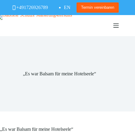
Zum
+491726926789
EN
Inhalt
Termin vereinbaren
springen
„Es war Balsam für meine Hotelseele“
„Es war Balsam für meine Hotelseele“