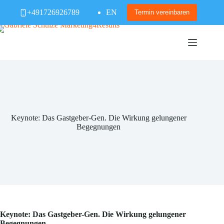
Zum
+491726926789
EN
Inhalt
Termin vereinbaren
springen
Keynote: Das Gastgeber-Gen. Die Wirkung gelungener
Begegnungen
Keynote: Das Gastgeber-Gen. Die Wirkung gelungener
Begegnungen