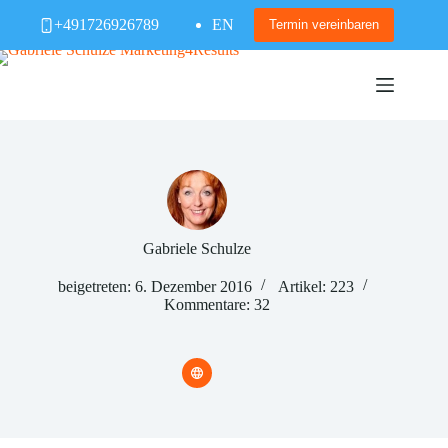
Zum
+491726926789
EN
Inhalt
Termin vereinbaren
springen
Gabriele Schulze
beigetreten: 6. Dezember 2016
Artikel: 223
Kommentare: 32