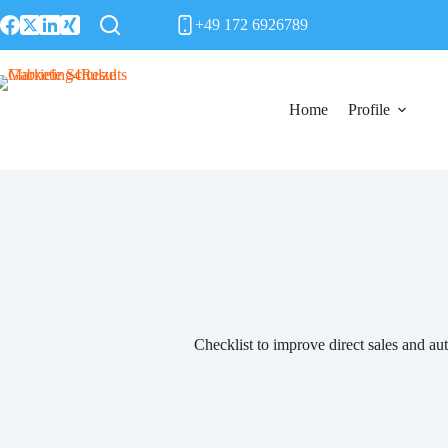
Skip
+49 172 6926789
to
content
Home
Profile
Checklist to improve direct sales and au