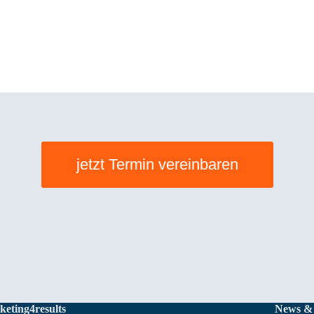
jetzt Termin vereinbaren
keting4results
News &