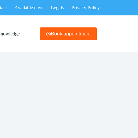
tact
Available days
Legals
Privacy Policy
Knowledge
Book appointment