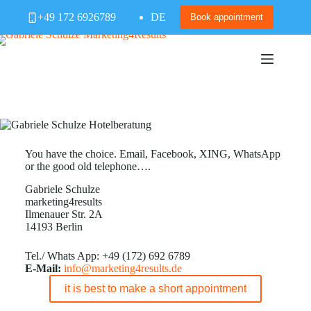
Skip
+49 172 6926789
DE
to
Book appointment
content
You have the choice. Email, Facebook, XING, WhatsApp
or the good old telephone….
Gabriele Schulze
marketing4results
Ilmenauer Str. 2A
14193 Berlin
Tel./ Whats App: +49 (172) 692 6789
E-Mail:
info@marketing4results.de
it is best to make a short appointment