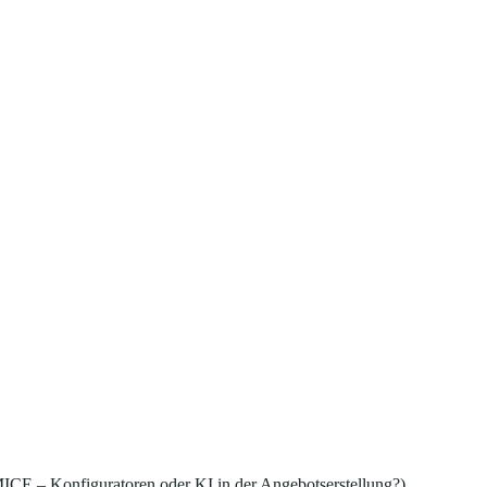
ICE – Konfiguratoren oder KI in der Angebotserstellung?)