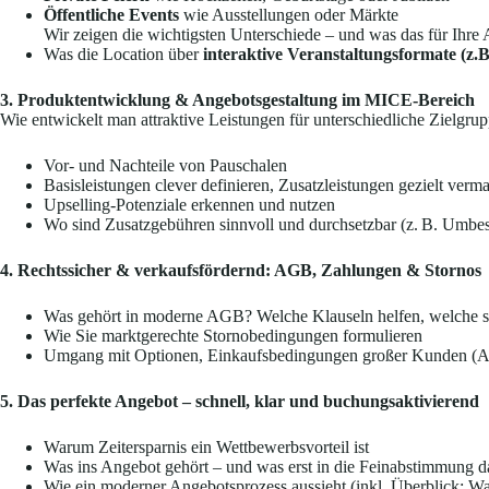
Öffentliche Events
wie Ausstellungen oder Märkte
Wir zeigen die wichtigsten Unterschiede – und was das für Ihre A
Was die Location über
interaktive Veranstaltungsformate (z.
3. Produktentwicklung & Angebotsgestaltung im MICE-Bereich
Wie entwickelt man attraktive Leistungen für unterschiedliche Zielgru
Vor- und Nachteile von Pauschalen
Basisleistungen clever definieren, Zusatzleistungen gezielt verm
Upselling-Potenziale erkennen und nutzen
Wo sind Zusatzgebühren sinnvoll und durchsetzbar (z. B. Umb
4. Rechtssicher & verkaufsfördernd: AGB, Zahlungen & Stornos
Was gehört in moderne AGB? Welche Klauseln helfen, welche 
Wie Sie marktgerechte Stornobedingungen formulieren
Umgang mit Optionen, Einkaufsbedingungen großer Kunden (
5. Das perfekte Angebot – schnell, klar und buchungsaktivierend
Warum Zeitersparnis ein Wettbewerbsvorteil ist
Was ins Angebot gehört – und was erst in die Feinabstimmung 
Wie ein moderner Angebotsprozess aussieht (inkl. Überblick: 