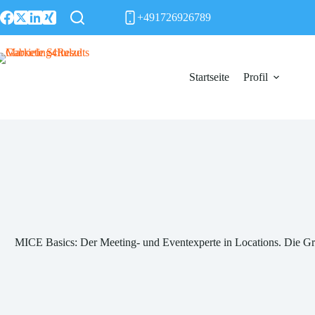
Zum
+491726926789
Inhalt
springen
Startseite
Profil
MICE Basics: Der Meeting- und Eventexperte in Locations. Die Gr