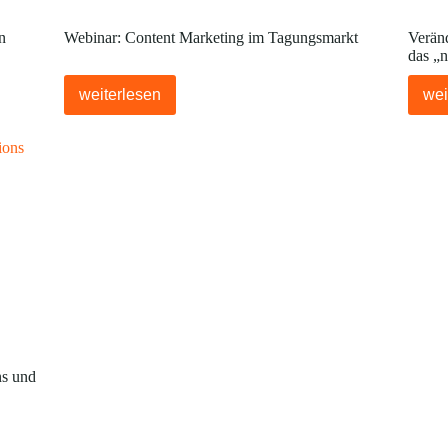
n
Webinar: Content Marketing im Tagungsmarkt
Verän
das „n
weiterlesen
wei
ns und