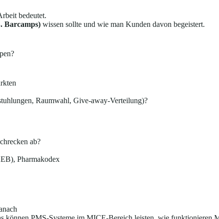
rbeit bedeutet.
B. Barcamps)
wissen sollte und wie man Kunden davon begeistert.
ppen?
arkten
estuhlungen, Raumwahl, Give-away-Verteilung)?
schrecken ab?
AEB), Pharmakodex
danach
Was können PMS-Systeme im MICE-Bereich leisten, wie funktionieren M