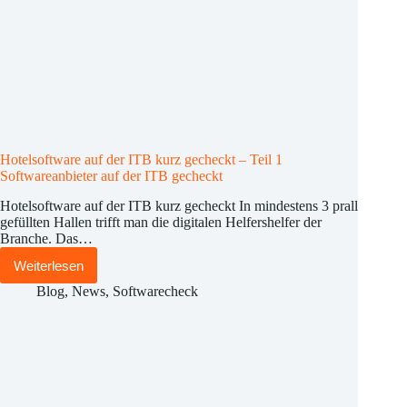
Hotelsoftware auf der ITB kurz gecheckt – Teil 1
Softwareanbieter auf der ITB gecheckt
Hotelsoftware auf der ITB kurz gecheckt In mindestens 3 prall
gefüllten Hallen trifft man die digitalen Helfershelfer der
Branche. Das…
Weiterlesen
Hotelsoftware
auf
Blog
,
News
,
Softwarecheck
der
ITB
kurz
gecheckt
–
Teil
1