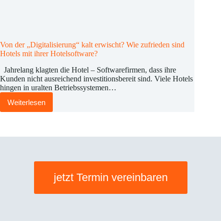
Von der „Digitalisierung“ kalt erwischt? Wie zufrieden sind
Hotels mit ihrer Hotelsoftware?
Jahrelang klagten die Hotel – Softwarefirmen, dass ihre
Kunden nicht ausreichend investitionsbereit sind. Viele Hotels
hingen in uralten Betriebssystemen…
Weiterlesen
Von
der
„Digitalisierung“
kalt
erwischt?
Wie
zufrieden
sind
Hotels
jetzt Termin vereinbaren
mit
ihrer
Hotelsoftware?