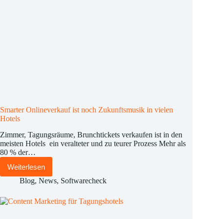
Smarter Onlineverkauf ist noch Zukunftsmusik in vielen
Hotels
Zimmer, Tagungsräume, Brunchtickets verkaufen ist in den
meisten Hotels ein veralteter und zu teurer Prozess Mehr als
80 % der…
Weiterlesen
Smarter
Onlineverkauf
Blog
,
News
,
Softwarecheck
ist
noch
Zukunftsmusik
in