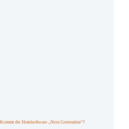
sie
da,
die
perfekte
Property
Management
Software
Kommt die Hotelsoftware „Next Generation“?