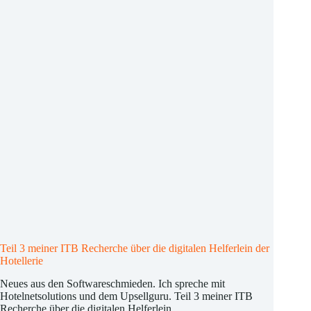
vielen
Hotels
Teil 3 meiner ITB Recherche über die digitalen Helferlein der
Hotellerie
Neues aus den Softwareschmieden. Ich spreche mit
Hotelnetsolutions und dem Upsellguru. Teil 3 meiner ITB
Recherche über die digitalen Helferlein…