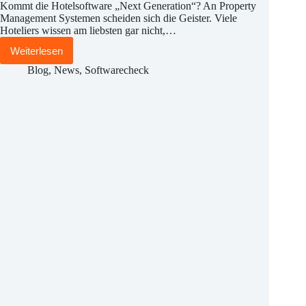
Kommt die Hotelsoftware „Next Generation“? An Property
Management Systemen scheiden sich die Geister. Viele
Hoteliers wissen am liebsten gar nicht,…
Weiterlesen
Kommt
die
Blog
,
News
,
Softwarecheck
Hotelsoftware
„Next
Generation“?