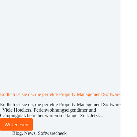
Softwareanbieter
auf
der
ITB
gecheckt
Endlich ist sie da, die perfekte Property Management Software
Endlich ist sie da, die perfekte Property Management Software
Viele Hoteliers, Ferienwohnungseigentümer und
Campingplatzbetreiber warten seit langer Zeit. Jetzt…
Weiterlesen
Endlich
ist
Blog
,
News
,
Softwarecheck