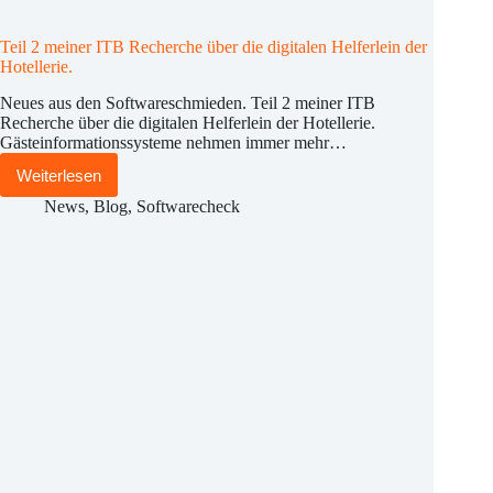
Teil 2 meiner ITB Recherche über die digitalen Helferlein der
Hotellerie.
Neues aus den Softwareschmieden. Teil 2 meiner ITB
Recherche über die digitalen Helferlein der Hotellerie.
Gästeinformationssysteme nehmen immer mehr…
Weiterlesen
Teil
2
News
,
Blog
,
Softwarecheck
meiner
ITB
Recherche
über
die
digitalen
Helferlein
der
Hotellerie.