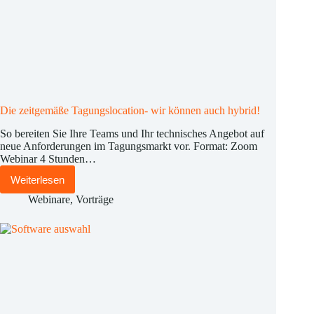
Die zeitgemäße Tagungslocation- wir können auch hybrid!
So bereiten Sie Ihre Teams und Ihr technisches Angebot auf
neue Anforderungen im Tagungsmarkt vor. Format: Zoom
Webinar 4 Stunden…
Weiterlesen
Die
zeitgemäße
Webinare
,
Vorträge
Tagungslocation-
wir
können
auch
hybrid!