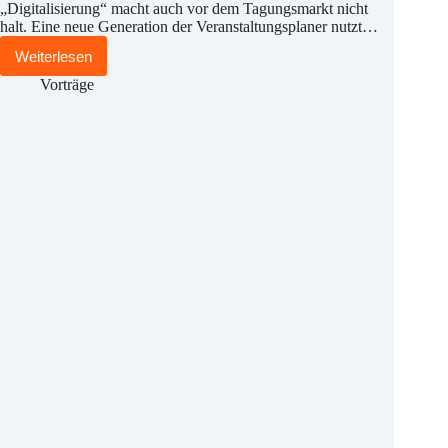
„Digitalisierung“ macht auch vor dem Tagungsmarkt nicht
halt. Eine neue Generation der Veranstaltungsplaner nutzt…
Weiterlesen
Impulsvortrag:
Die
Vorträge
Digitalisierung
im
Tagungsraum