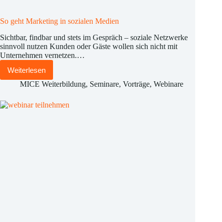
So geht Marketing in sozialen Medien
Sichtbar, findbar und stets im Gespräch – soziale Netzwerke
sinnvoll nutzen Kunden oder Gäste wollen sich nicht mit
Unternehmen vernetzen.…
Weiterlesen
So
geht
MICE Weiterbildung
,
Seminare
,
Vorträge
,
Webinare
Marketing
in
sozialen
Medien