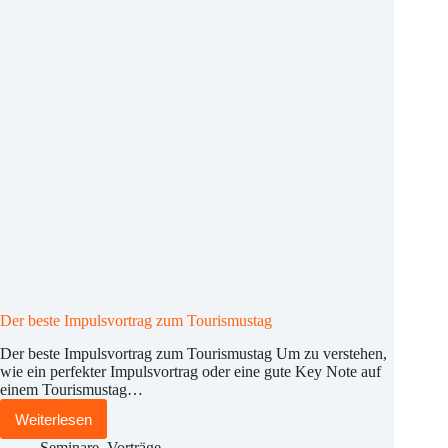
passen
Der beste Impulsvortrag zum Tourismustag
Der beste Impulsvortrag zum Tourismustag Um zu verstehen,
wie ein perfekter Impulsvortrag oder eine gute Key Note auf
einem Tourismustag…
Weiterlesen
Der
beste
Seminare
,
Vorträge