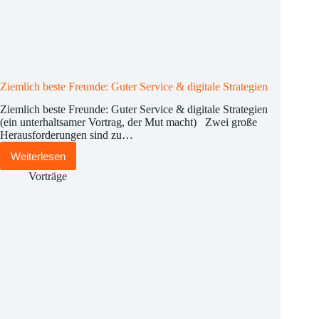
Ziemlich beste Freunde: Guter Service & digitale Strategien
Ziemlich beste Freunde: Guter Service & digitale Strategien
(ein unterhaltsamer Vortrag, der Mut macht) Zwei große
Herausforderungen sind zu…
Weiterlesen
Ziemlich
beste
Vorträge
Freunde:
Guter
Service
&
digitale
Strategien