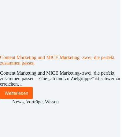
Content Marketing und MICE Marketing- zwei, die perfekt
zusammen passen
Content Marketing und MICE Marketing- zwei, die perfekt
zusammen passen Eine „ab und zu Zielgruppe“ ist schwer zu
erreichen…
Weiterlesen
Content
Marketing
News
,
Vorträge
,
Wissen
und
MICE
Marketing-
zwei,
die
perfekt
zusammen