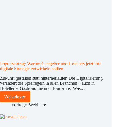
Impulsvortrag: Warum Gastgeber und Hoteliers jetzt ihre
digitale Strategie entwickeln sollten.
Zukunft gestalten statt hinterherlaufen Die Digitalisierung
verändert die Spielregeln in allen Branchen – auch in
Hotellerie, Gastronomie und Tourismus. Was…
Weiterlesen
Impulsvortrag:
Warum
Vorträge
,
Webinare
Gastgeber
und
Hoteliers
jetzt