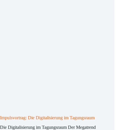
von
gestern
für
Gäste
von
heute?
Impulsvortrag: Die Digitalisierung im Tagungsraum
Die Digitalisierung im Tagungsraum Der Megatrend