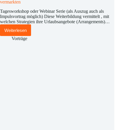
vermarkten
Tagesworkshop oder Webinar Serie (als Auszug auch als
Impulsvortrag möglich) Diese Weiterbildung vermittelt , mit
welchen Strategien ihre Urlaubsangebote (Arrangements)…
Weiterlesen
Angebote
für
Vorträge
Kurzurlauber
gekonnt
zusammenstellen
und
vermarkten