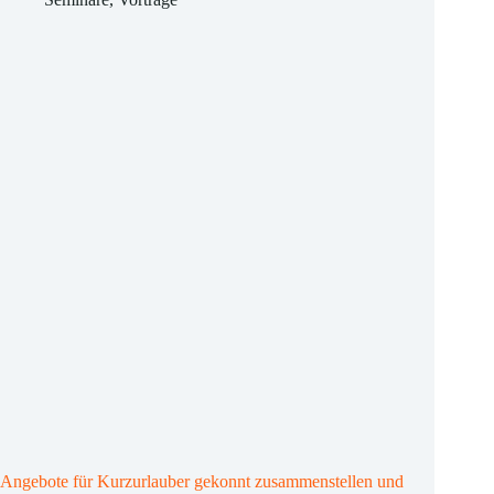
Impulsvortrag
zum
Tourismustag
Angebote für Kurzurlauber gekonnt zusammenstellen und