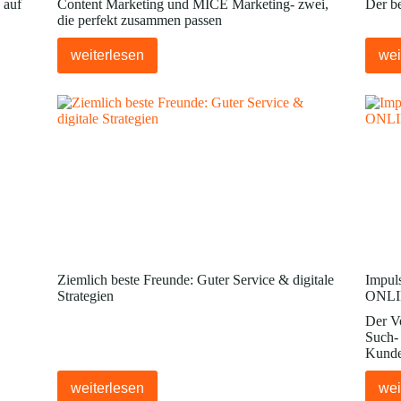
 auf
Content Marketing und MICE Marketing- zwei,
Der b
die perfekt zusammen passen
weiterlesen
wei
Ziemlich beste Freunde: Guter Service & digitale
Impuls
Strategien
ONLI
Der Vo
Such-
Kund
weiterlesen
wei