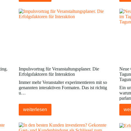
ting.
Impulsvortrag für Veranstaltungsplaner. Die
Neue Q
Erfolgsfaktoren für Interaktion
Tagun
Tagun
Immer mehr Veranstalter experimentieren mit so
genannten interaktiven Formaten. Das ist richtig
Ein un
u…
warum
parla
weiterlesen
wei