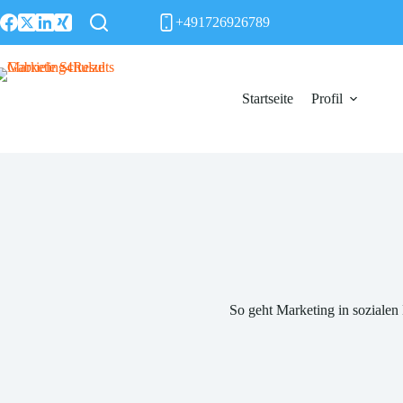
Zum
+491726926789
Inhalt
springen
Startseite
Profil
So geht Marketing in soziale