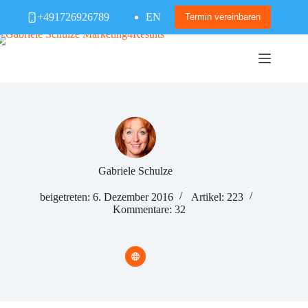
Zum
+491726926789
EN
Inhalt
Termin vereinbaren
springen
Gabriele Schulze
beigetreten: 6. Dezember 2016
Artikel: 223
Kommentare: 32