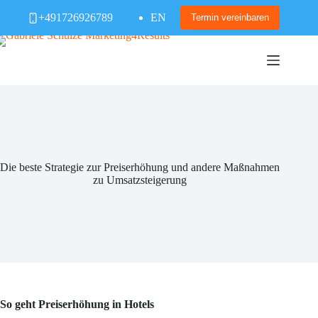
Zum
+491726926789
EN
Inhalt
Termin vereinbaren
springen
Die beste Strategie zur Preiserhöhung und andere Maßnahmen
zu Umsatzsteigerung
So geht Preiserhöhung in Hotels