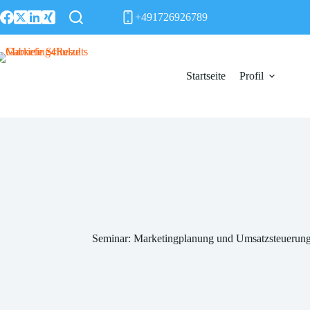
Zum
+491726926789
Inhalt
springen
Startseite
Profil
Seminar: Marketingplanung und Umsatzsteuerung