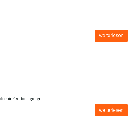
weiterlesen
hlechte Onlinetagungen
weiterlesen