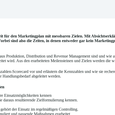
eit für den Marketingplan mit messbaren Zielen. Mit Absichtserkl
rbei sind also die Zeiten, in denen entweder gar kein Marketingpl
 aus Produktion, Distribution und Revenue Management sind und wie au
eitet wird. Aus den erarbeiteten Meilensteinen und Zielen werden die w
ahlen-Scorecard vor und erläutern die Kennzahlen und wie sie recherch
er Handlungsbedarf abgeleitet werden.
len
hre Einsatzmöglichkeiten kennen
 daraus resultierende Zielformulierung kennen.
ehört der Einsatz im regelmäßigen Controlling.
muliert und passende Maßnahmen erarbeitet