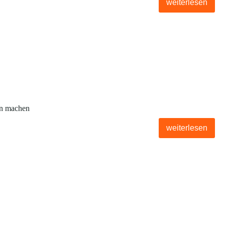
weiterlesen
ion machen
weiterlesen