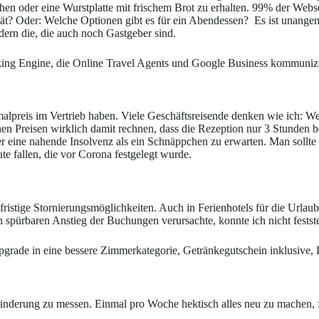
n oder eine Wurstplatte mit frischem Brot zu erhalten. 99% der Websei
ät? Oder: Welche Optionen gibt es für ein Abendessen? Es ist unange
ern die, die auch noch Gastgeber sind.
oking Engine, die Online Travel Agents und Google Business kommuniz
malpreis im Vertrieb haben. Viele Geschäftsreisende denken wie ich:
chen Preisen wirklich damit rechnen, dass die Rezeption nur 3 Stunden 
 eher eine nahende Insolvenz als ein Schnäppchen zu erwarten. Man sollt
te fallen, die vor Corona festgelegt wurde.
ristige Stornierungsmöglichkeiten. Auch in Ferienhotels für die Urlau
n spürbaren Anstieg der Buchungen verursachte, konnte ich nicht fests
pgrade in eine bessere Zimmerkategorie, Getränkegutschein inklusive
nderung zu messen. Einmal pro Woche hektisch alles neu zu machen, führ