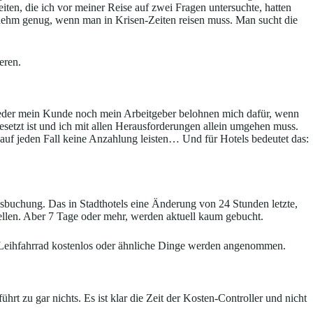
ten, die ich vor meiner Reise auf zwei Fragen untersuchte, hatten
nehm genug, wenn man in Krisen-Zeiten reisen muss. Man sucht die
eren.
 Weder mein Kunde noch mein Arbeitgeber belohnen mich dafür, wenn
besetzt ist und ich mit allen Herausforderungen allein umgehen muss.
e auf jeden Fall keine Anzahlung leisten… Und für Hotels bedeutet das:
bsbuchung. Das in Stadthotels eine Änderung von 24 Stunden letzte,
tellen. Aber 7 Tage oder mehr, werden aktuell kaum gebucht.
, Leihfahrrad kostenlos oder ähnliche Dinge werden angenommen.
t zu gar nichts. Es ist klar die Zeit der Kosten-Controller und nicht