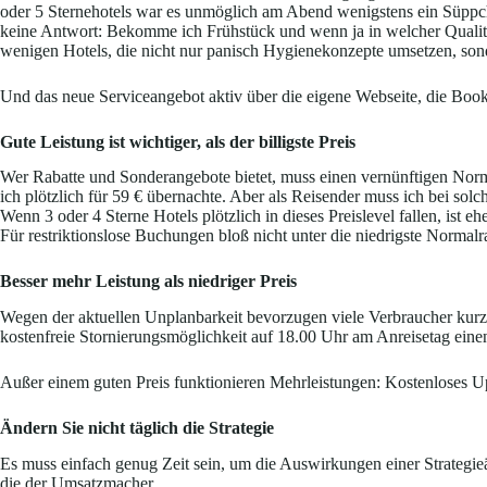
oder 5 Sternehotels war es unmöglich am Abend wenigstens ein Süppche
keine Antwort: Bekomme ich Frühstück und wenn ja in welcher Qualit
wenigen Hotels, die nicht nur panisch Hygienekonzepte umsetzen, sond
Und das neue Serviceangebot aktiv über die eigene Webseite, die Bo
Gute Leistung ist wichtiger, als der billigste Preis
Wer Rabatte und Sonderangebote bietet, muss einen vernünftigen Nor
ich plötzlich für 59 € übernachte. Aber als Reisender muss ich bei sol
Wenn 3 oder 4 Sterne Hotels plötzlich in dieses Preislevel fallen, ist
Für restriktionslose Buchungen bloß nicht unter die niedrigste Normalra
Besser mehr Leistung als niedriger Preis
Wegen der aktuellen Unplanbarkeit bevorzugen viele Verbraucher kurzf
kostenfreie Stornierungsmöglichkeit auf 18.00 Uhr am Anreisetag eine
Außer einem guten Preis funktionieren Mehrleistungen: Kostenloses U
Ändern Sie nicht täglich die Strategie
Es muss einfach genug Zeit sein, um die Auswirkungen einer Strategieä
die der Umsatzmacher.